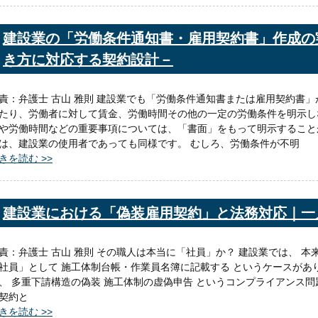
建設業の「労働条件通知書・雇用契約書」作成の
き方に対応する契約設計－
責：弁護士 古山 雅則 建設業でも「労働条件通知書または雇用契約書
たり、労働者に対して賃金、労働時間その他の一定の労働条件を明示し
や労働時間などの重要事項については、「書面」をもって明示すること
は、建設業の使用者であっても同様です。 むしろ、労働条件が不明
きを読む >>
建設業における「偽装雇用契約」と法務対応｜一
責：弁護士 古山 雅則 その職人は本当に「社員」か？ 建設業では、 
社員」として 施工体制台帳・作業員名簿に記載する というケースがあ
、 多重下請構造の偽装 施工体制の虚偽申告 というコンプライアンス
契約と
きを読む >>