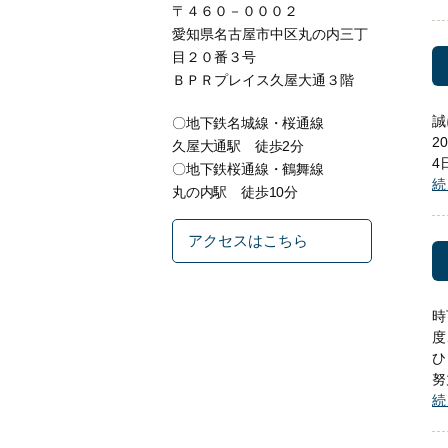
〒４６０－０００２
愛知県名古屋市中区丸の内三丁
目２０番３号
ＢＰＲプレイス久屋大通３階
誠
〇地下鉄名城線・桜通線
2
久屋大通駅 徒歩2分
4
〇地下鉄桜通線・鶴舞線
続
丸の内駅 徒歩10分
アクセスはこちら
時
度
ひ
努
続