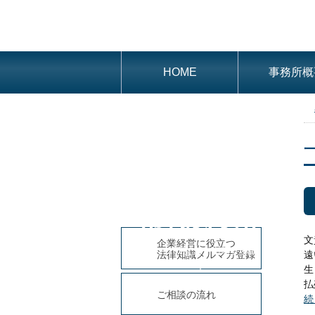
HOME
事務所概
052-684-8311
文
企業経営に役立つ
平日9時～18時(土・日曜、祝日
遠
法律知識メルマガ登録
休み)
生
払
ご相談の流れ
続