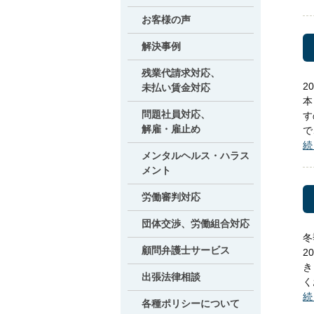
お客様の声
解決事例
残業代請求対応、
2
未払い賃金対応
本
問題社員対応、
す
解雇・雇止め
で
続
メンタルヘルス・ハラス
メント
労働審判対応
団体交渉、労働組合対応
冬
顧問弁護士サービス
2
き
出張法律相談
く
続
各種ポリシーについて