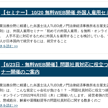
【セミナー】 10/20 無料WEB開催 外国人雇用
業法務分野に精通した弁護士法人TLEO虎ノ門法律経済事務所名古屋支
則）は、外国人雇用セミナー「初めての外国人雇用」を無料・オンラインで
。 人手不足に対応するために外国人を雇用することを検討している。
人が日本国内で就労するには、就労すること
きを読む >>
【6/23日・無料WEB開催】問題社員対応に役
ナー開催のご案内
業法務分野に精通した弁護士法人TLEO虎ノ門法律経済事務所名古屋支
則）は、「こんな規定じゃ会社が負ける！？ ～問題社員対応に役立つ
・オンラインで2022年6月23日（木）に開催いたします。 経営者側
、懲戒処分、解雇や退職勧奨等の問題社員対応に関する数多くのご
きを読む >>