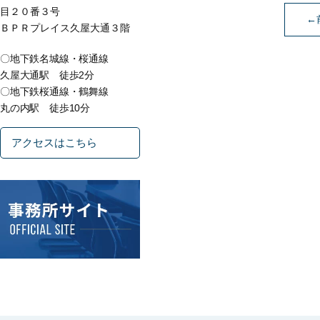
目２０番３号
←
ＢＰＲプレイス久屋大通３階
〇地下鉄名城線・桜通線
久屋大通駅 徒歩2分
〇地下鉄桜通線・鶴舞線
丸の内駅 徒歩10分
アクセスはこちら