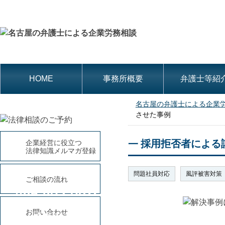
HOME
事務所概要
弁護士等紹
名古屋の弁護士による企業
させた事例
採用拒否者による
企業経営に役立つ
法律知識メルマガ登録
問題社員対応
風評被害対策
ご相談の流れ
052-684-8311
平日9時～18時(土・日曜、祝
お問い合わせ
日休み)