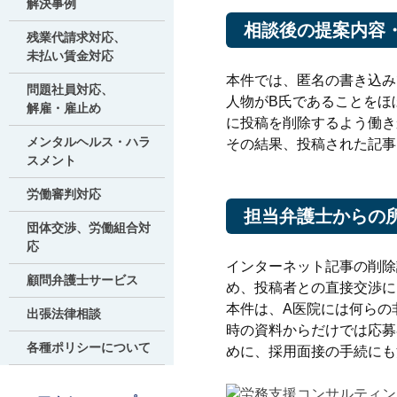
解決事例
相談後の提案内容
残業代請求対応、
未払い賃金対応
本件では、匿名の書き込み
問題社員対応、
人物がB氏であることをほ
解雇・雇止め
に投稿を削除するよう働き
メンタルヘルス・ハラ
その結果、投稿された記事
スメント
労働審判対応
担当弁護士からの
団体交渉、労働組合対
応
インターネット記事の削除
顧問弁護士サービス
め、投稿者との直接交渉に
本件は、A医院には何らの
出張法律相談
時の資料からだけでは応募
各種ポリシーについて
めに、採用面接の手続にも