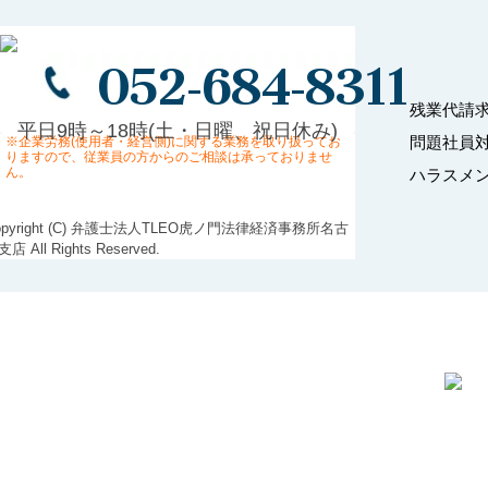
052-684-8311
残業代請
平日9時～18時(土・日曜、祝日休み)
問題社員
※企業労務(使用者・経営側)に関する業務を取り扱ってお
りますので、従業員の方からのご相談は承っておりませ
ん。
ハラスメ
opyright (C) 弁護士法人TLEO虎ノ門法律経済事務所名古
店 All Rights Reserved.