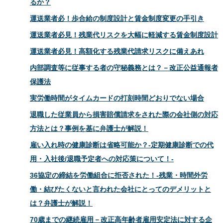
るか？
運送業者必！歩合給の制度設計と賃金制度変更の手引き
運送業者必見！残業代リスクを大幅に軽減する賃金制度設計
運送業者必見！高額化する残業代請求リスクに備えあれ
内部調査等に従事する者の守秘義務とは？－改正公益通報者
保護法
実労働時間がタイムカードの打刻時間どおりでない場合
退職した従業員から損害賠償請求をされた際の会社側の対応
方法とは？事例を基に弁護士が解説！
雇い入れ時の健康診断は省略可能か？-定期健康診断での代
用・入社後/退職予定者への対応策について！-
36協定の締結を労働組合に拒否された！-残業・時間外労
働・結びたくないと言われた会社にとってのデメリットと
は？弁護士が解説！
70歳までの継続雇用－改正高年齢者雇用安定法に対する企