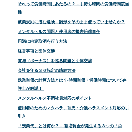
それって労働時間にあたるの？－手待ち時間の労働時間該当
性
就業規則に潜む危険－雛形をそのまま使っていませんか？
メンタルヘルス問題と使用者の損害賠償責任
円満に内定取消を行う方法
経営事項と団体交渉
賞与（ボーナス）を巡る問題と団体交渉
会社を守る３６協定の締結方法
残業単価の計算方法とは？-時間単価・労働時間について弁
護士が解説！-
メンタルヘルス不調社員対応のポイント
使用者のためのマタハラ、育児・介護ハラスメント対応の手
引き
「残業代」とは何か？－ 割増賃金が発生する３つの「労