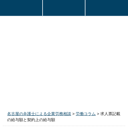
名古屋の弁護士による企業労務相談
>
労働コラム
>
求人票記載
の給与額と契約上の給与額