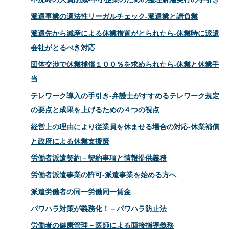
派遣事業の適法性リーガルチェック‐派遣業と請負業
派遣先から減産による休業措置がとられたら‐休業時に派遣
会社がとるべき対応
団体交渉で休業補償１００％を求められたら‐休業と休業手
当
テレワーク導入の手引き‐弁護士がすすめるテレワーク規定
の要点と成果を上げるための４つの視点
経営上の理由により従業員を休ませる場合の対応‐休業補償
と政府による休業支援策
労働者派遣契約－契約事項と情報提供義務
労働者派遣事業の許可‐派遣事業を始める方へ
派遣労働者の同一労働同一賃金
パワハラ対策が義務化！－パワハラ防止法
労働者の健康管理－医師による面接指導義務