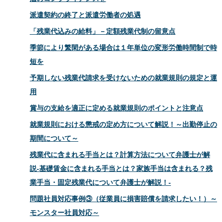
派遣契約の終了と派遣労働者の処遇
「残業代込みの給料」－定額残業代制の留意点
季節により繁閑がある場合は１年単位の変形労働時間制で時
短を
予期しない残業代請求を受けないための就業規則の規定と運
用
賞与の支給を適正に定める就業規則のポイントと注意点
就業規則における懲戒の定め方について解説！～出勤停止の
期間について～
残業代に含まれる手当とは？計算方法について弁護士が解
説-基礎賃金に含まれる手当とは？家族手当は含まれる？残
業手当・固定残業代について弁護士が解説！-
問題社員対応事例③（従業員に損害賠償を請求したい！）～
モンスター社員対応～