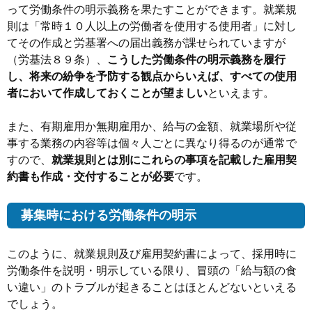
って労働条件の明示義務を果たすことができます。就業規
則は「常時１０人以上の労働者を使用する使用者」に対し
てその作成と労基署への届出義務が課せられていますが
（労基法８９条）、
こうした労働条件の明示義務を履行
し、将来の紛争を予防する観点からいえば、すべての使用
者において作成しておくことが望ましい
といえます。
また、有期雇用か無期雇用か、給与の金額、就業場所や従
事する業務の内容等は個々人ごとに異なり得るのが通常で
すので、
就業規則とは別にこれらの事項を記載した雇用契
約書も作成・交付することが必要
です。
募集時における労働条件の明示
このように、就業規則及び雇用契約書によって、採用時に
労働条件を説明・明示している限り、冒頭の「給与額の食
い違い」のトラブルが起きることはほとんどないといえる
でしょう。