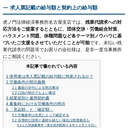
求人票記載の給与額と契約上の給与額
虎ノ門法律経済事務所名古屋支店では、
残業代請求への対
応方法をご提案するとともに、団体交渉・労働組合対策、
ハラスメント問題、休職問題など各テーマ別ノウハウに基
づいたご支援をさせていただくことが可能
です。未払い残
業代請求の問題等でお困りの会社様は、是非一度当事務所
にご相談ください。
本記事で書かれている内容
1
使用者は求人票記載の給与額に拘束されるか？
2
労働条件の明示義務
2.1
書面の交付による明示事項
2.2
口頭の明示でもよい事項
3
就業規則と雇用契約書
4
募集時における労働条件の明示
5
「見込額」と「確定額」
5.1
労働条件は合意によって確定する
5.2
合理的な説明と過程を経ない場合は賠償責任も
5.2.1
八州測量事件（東京高判昭和５８年１２月１９日）