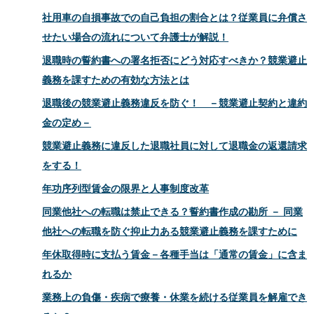
社用車の自損事故での自己負担の割合とは？従業員に弁償さ
せたい場合の流れについて弁護士が解説！
退職時の誓約書への署名拒否にどう対応すべきか？競業避止
義務を課すための有効な方法とは
退職後の競業避止義務違反を防ぐ！ －競業避止契約と違約
金の定め－
競業避止義務に違反した退職社員に対して退職金の返還請求
をする！
年功序列型賃金の限界と人事制度改革
同業他社への転職は禁止できる？誓約書作成の勘所 － 同業
他社への転職を防ぐ抑止力ある競業避止義務を課すために
年休取得時に支払う賃金－各種手当は「通常の賃金」に含ま
れるか
業務上の負傷・疾病で療養・休業を続ける従業員を解雇でき