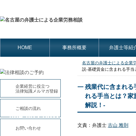
HOME
事務所概要
弁護士等紹
名古屋の弁護士による企業
説-基礎賃金に含まれる手当
残業代に含まれる
企業経営に役立つ
法律知識メルマガ登録
れる手当とは？家
解説！-
ご相談の流れ
052-684-8311
平日9時～18時(土・日曜、祝
文責：弁護士
古山 雅則
お問い合わせ
日休み)