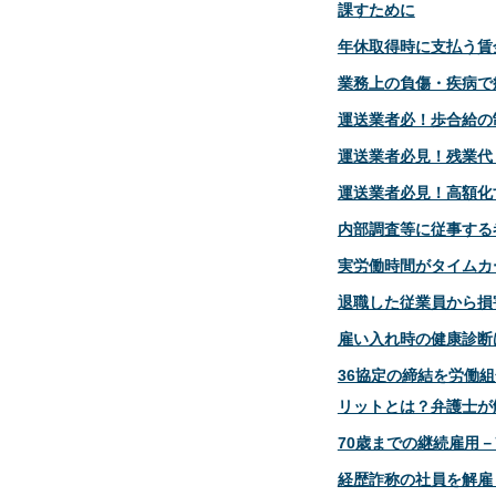
課すために
年休取得時に支払う賃
業務上の負傷・疾病で
運送業者必！歩合給の
運送業者必見！残業代
運送業者必見！高額化
内部調査等に従事する
実労働時間がタイムカ
退職した従業員から損
雇い入れ時の健康診断
36協定の締結を労働
リットとは？弁護士が
70歳までの継続雇用
経歴詐称の社員を解雇