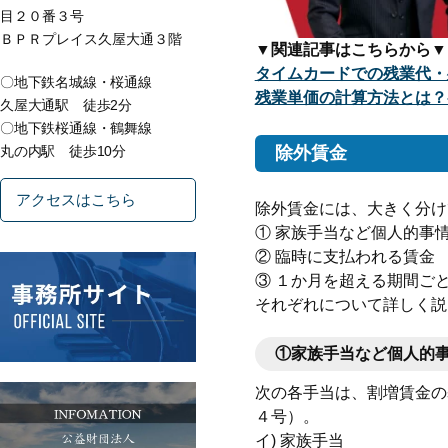
目２０番３号
ＢＰＲプレイス久屋大通３階
▼関連記事はこちらから▼
タイムカードでの残業代・
〇地下鉄名城線・桜通線
残業単価の計算方法とは？
久屋大通駅 徒歩2分
〇地下鉄桜通線・鶴舞線
除外賃金
丸の内駅 徒歩10分
アクセスはこちら
除外賃金には、大きく分け
① 家族手当など個人的事
② 臨時に支払われる賃金
③ １か月を超える期間ご
それぞれについて詳しく説
①家族手当など個人的
次の各手当は、割増賃金の
４号）。
イ) 家族手当