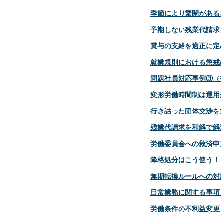
季節により繁閑がある
予期しない残業代請求
賞与の支給を適正に定
就業規則における懲戒
問題社員対応事例③（
変形労働時間制は運用
行き詰った団体交渉を
残業代請求を和解で解
労働委員会への救済申
降格処分はこう使う！
無期転換ルールへの対
日常業務に関する事項
労働条件の不利益変更