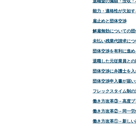
退職金の減額・没収・
能力・適格性が欠如す
雇止めと団体交渉
解雇無効についての団
未払い残業代請求につ
団体交渉を有利に進め
退職した元従業員との
団体交渉に弁護士を入
団体交渉申入書が届い
フレックスタイム制の
働き方改革③－高度プ
働き方改革②－同一労
働き方改革①－新しい