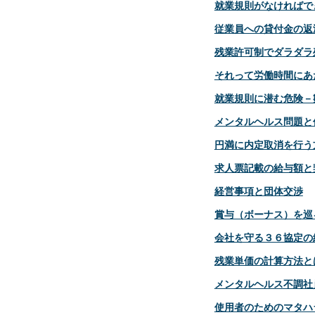
就業規則がなければで
従業員への貸付金の返
残業許可制でダラダラ
それって労働時間にあ
就業規則に潜む危険－
メンタルヘルス問題と
円満に内定取消を行う
求人票記載の給与額と
経営事項と団体交渉
賞与（ボーナス）を巡
会社を守る３６協定の
残業単価の計算方法と
メンタルヘルス不調社
使用者のためのマタハ