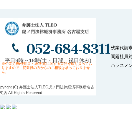
052-684-8311
残業代請
問題社員
平日9時～18時(土・日曜、祝日休み)
※企業労務(使用者・経営側)に関する業務を取り扱ってお
ハラスメ
りますので、従業員の方からのご相談は承っておりませ
ん。
opyright (C) 弁護士法人TLEO虎ノ門法律経済事務所名古
店 All Rights Reserved.