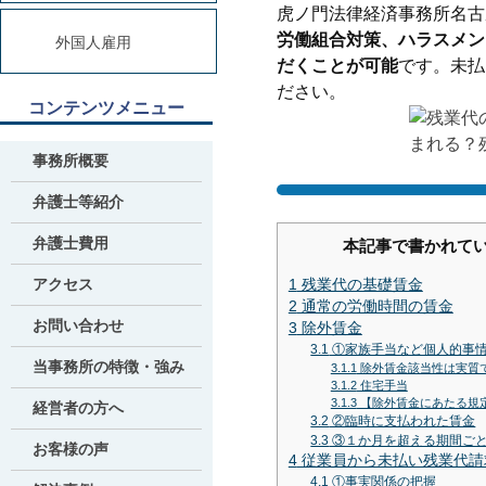
虎ノ門法律経済事務所名古
労働組合対策、ハラスメン
外国人雇用
だくことが可能
です。未払
ださい。
コンテンツメニュー
事務所概要
弁護士等紹介
弁護士費用
本記事で書かれて
アクセス
1
残業代の基礎賃金
2
通常の労働時間の賃金
お問い合わせ
3
除外賃金
3.1
①家族手当など個人的事
当事務所の特徴・強み
3.1.1
除外賃金該当性は実質
3.1.2
住宅手当
3.1.3
【除外賃金にあたる規
経営者の方へ
3.2
②臨時に支払われた賃金
3.3
③１か月を超える期間ご
お客様の声
4
従業員から未払い残業代請
4.1
①事実関係の把握