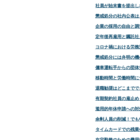
社員が始末書を提出し
懲戒処分の社内公表は
企業の採用の自由と調
定年後再雇用と嘱託社
コロナ禍における労務
懲戒処分には弁明の機
傭車運転手からの団体
移動時間と労働時間に
退職勧奨はどこまでで
有期契約社員の雇止め
濫用的年休申請への対
余剰人員の削減！でも
タイムカードでの残業
在宅勤務のための費用