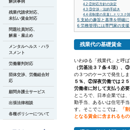
解決事例
4.2
②対応方針の決定
4.3
③交渉・法的手続き
残業代請求対応、
4.4
④制度の見直しとリスク
未払い賃金対応
5
支給の趣旨と基準を明確に
6
労務管理には専門家の支援
問題社員対応、
解雇・雇止め
残業代の基礎賃金
メンタルヘルス・ハラ
スメント
いわゆる「残業代」と呼ば
労働審判対応
（労基法３７条４項）、③
の３つのケースで発生しま
団体交渉、労働組合対
応
５％、②深夜労働では２５
労働者に対して支払う必要
顧問弁護士サービス
ところで、日本企業では、
勤手当、あるいは住宅手当
出張法律相談
す。そこでここでは、
「割
各種ポリシーについて
となる賃金に含まれるもの