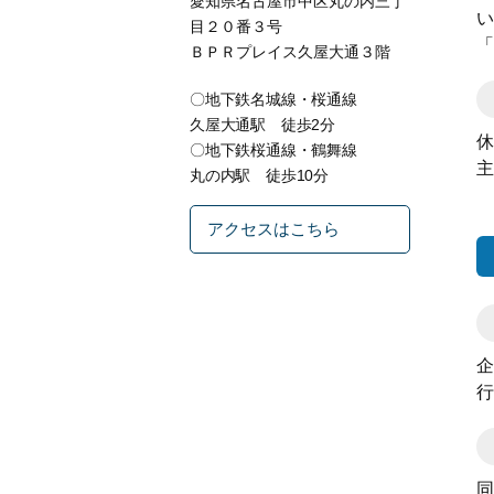
愛知県名古屋市中区丸の内三丁
い
目２０番３号
「
ＢＰＲプレイス久屋大通３階
〇地下鉄名城線・桜通線
久屋大通駅 徒歩2分
休
〇地下鉄桜通線・鶴舞線
主
丸の内駅 徒歩10分
アクセスはこちら
企
行
同