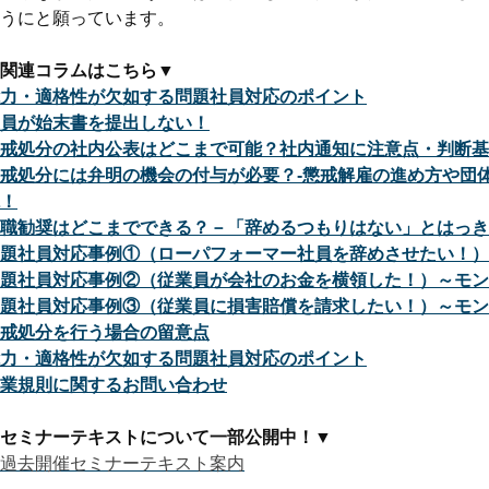
うにと願っています。
関連コラムはこちら▼
力・適格性が欠如する問題社員対応のポイント
員が始末書を提出しない！
戒処分の社内公表はどこまで可能？社内通知に注意点・判断基
戒処分には弁明の機会の付与が必要？-懲戒解雇の進め方や団
！
職勧奨はどこまでできる？－「辞めるつもりはない」とはっき
題社員対応事例①（ローパフォーマー社員を辞めさせたい！）
題社員対応事例②（従業員が会社のお金を横領した！）～モン
題社員対応事例③（従業員に損害賠償を請求したい！）～モン
戒処分を行う場合の留意点
力・適格性が欠如する問題社員対応のポイント
業規則に関するお問い合わせ
セミナーテキストについて一部公開中！
▼