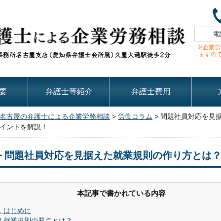
電
※企業労
ますの
要
弁護士等紹介
弁護士費用
名古屋の弁護士による企業労務相談
>
労働コラム
>
問題社員対応を見
イントを解説！
問題社員対応を見据えた就業規則の作り方とは
本記事で書かれている内容
1
はじめに
2
就業規則の要点とは？