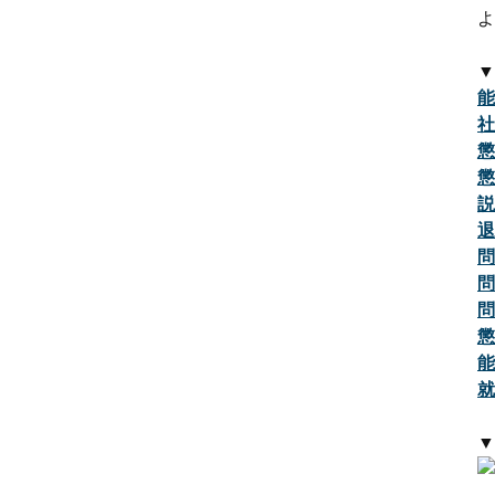
よ
▼
能
社
懲
懲
説
退
問
問
問
懲
能
就
▼