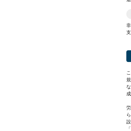
非
支
こ
規
な
成
労
ら
設
「