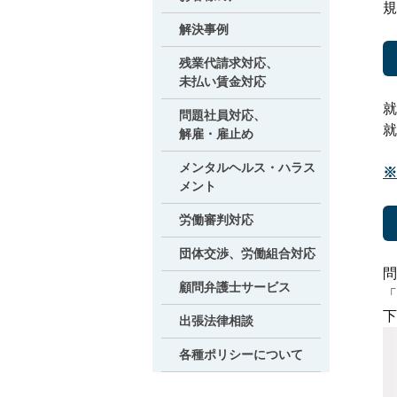
規
解決事例
残業代請求対応、
未払い賃金対応
就
問題社員対応、
就
解雇・雇止め
メンタルヘルス・ハラス
※
メント
労働審判対応
団体交渉、労働組合対応
問
顧問弁護士サービス
「
下
出張法律相談
各種ポリシーについて