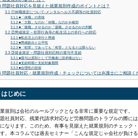
3
問題社員対応を見据えた就業規則作成のポイントとは？
3.1
①休職規定について-メンタルヘルス不調等の社員対応
3.1.1
■「休職」の意味
3.1.2
■「欠勤」なのか「休職」なのかを峻別
3.1.3
■「復職」させるのか「退職」させるのかの判断
3.2
②懲戒規定 – 犯罪行為等の私生活上の非行への対応
3.2.1
■私生活上の非行と懲戒
3.2.2
■懲戒処分と公平性
3.2.3
■「犯罪」であっても「有罪」となるとは限らない
3.3
③賃金規定 – 問題社員対応時の賞与不支給
3.3.1
■賞与は原則として労働者に請求権はない
3.3.2
■支給時期と支給対象期間
3.3.3
■合理性の担保
4
問題社員対応・就業規則作成・チェックについては弁護士にご相談く
はじめに
業規則は会社のルールブックとなる非常に重要な規定です。
題社員対応、残業代請求対応など労務問題のトラブルの際には
になります。このため、有事を見据えた就業規則のチェック・
す。本コラムでは過去セミナー「こんな規定じゃ会社が負ける