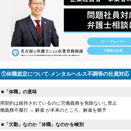
①休職規定について-メンタルヘルス不調等の社員対応
■「休職」の意味
用契約は維持されているのに労働義務を免除ないし禁止
働義務不履行 → 解雇 が本来のところ、解雇を猶予
■「欠勤」なのか「休職」なのかを峻別