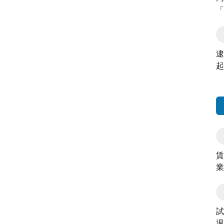
「
逮
起
賃
業
試
退