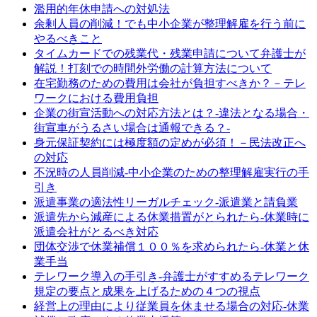
濫用的年休申請への対処法
余剰人員の削減！でも中小企業が整理解雇を行う前に
やるべきこと
タイムカードでの残業代・残業申請について弁護士が
解説！打刻での時間外労働の計算方法について
在宅勤務のための費用は会社が負担すべきか？－テレ
ワークにおける費用負担
企業の街宣活動への対応方法とは？-違法となる場合・
街宣車がうるさい場合は通報できる？-
身元保証契約には極度額の定めが必須！－民法改正へ
の対応
不況時の人員削減‐中小企業のための整理解雇実行の手
引き
派遣事業の適法性リーガルチェック‐派遣業と請負業
派遣先から減産による休業措置がとられたら‐休業時に
派遣会社がとるべき対応
団体交渉で休業補償１００％を求められたら‐休業と休
業手当
テレワーク導入の手引き‐弁護士がすすめるテレワーク
規定の要点と成果を上げるための４つの視点
経営上の理由により従業員を休ませる場合の対応‐休業