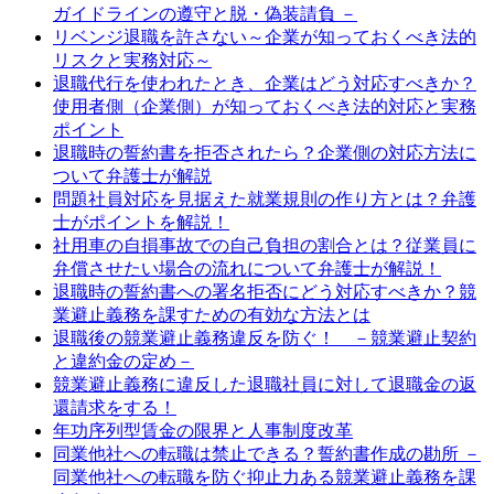
ガイドラインの遵守と脱・偽装請負 －
リベンジ退職を許さない～企業が知っておくべき法的
リスクと実務対応～
退職代行を使われたとき、企業はどう対応すべきか？
使用者側（企業側）が知っておくべき法的対応と実務
ポイント
退職時の誓約書を拒否されたら？企業側の対応方法に
ついて弁護士が解説
問題社員対応を見据えた就業規則の作り方とは？弁護
士がポイントを解説！
社用車の自損事故での自己負担の割合とは？従業員に
弁償させたい場合の流れについて弁護士が解説！
退職時の誓約書への署名拒否にどう対応すべきか？競
業避止義務を課すための有効な方法とは
退職後の競業避止義務違反を防ぐ！ －競業避止契約
と違約金の定め－
競業避止義務に違反した退職社員に対して退職金の返
還請求をする！
年功序列型賃金の限界と人事制度改革
同業他社への転職は禁止できる？誓約書作成の勘所 －
同業他社への転職を防ぐ抑止力ある競業避止義務を課