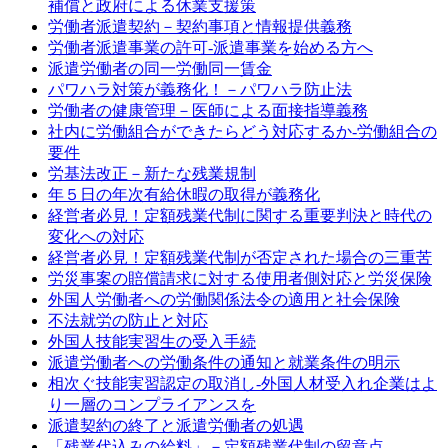
補償と政府による休業支援策
労働者派遣契約－契約事項と情報提供義務
労働者派遣事業の許可‐派遣事業を始める方へ
派遣労働者の同一労働同一賃金
パワハラ対策が義務化！－パワハラ防止法
労働者の健康管理－医師による面接指導義務
社内に労働組合ができたらどう対応するか‐労働組合の
要件
労基法改正－新たな残業規制
年５日の年次有給休暇の取得が義務化
経営者必見！定額残業代制に関する重要判決と時代の
変化への対応
経営者必見！定額残業代制が否定された場合の三重苦
労災事案の賠償請求に対する使用者側対応と労災保険
外国人労働者への労働関係法令の適用と社会保険
不法就労の防止と対応
外国人技能実習生の受入手続
派遣労働者への労働条件の通知と就業条件の明示
相次ぐ技能実習認定の取消し‐外国人材受入れ企業はよ
り一層のコンプライアンスを
派遣契約の終了と派遣労働者の処遇
「残業代込みの給料」－定額残業代制の留意点