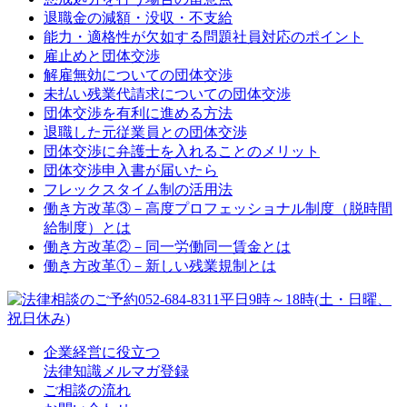
退職金の減額・没収・不支給
能力・適格性が欠如する問題社員対応のポイント
雇止めと団体交渉
解雇無効についての団体交渉
未払い残業代請求についての団体交渉
団体交渉を有利に進める方法
退職した元従業員との団体交渉
団体交渉に弁護士を入れることのメリット
団体交渉申入書が届いたら
フレックスタイム制の活用法
働き方改革③－高度プロフェッショナル制度（脱時間
給制度）とは
働き方改革②－同一労働同一賃金とは
働き方改革①－新しい残業規制とは
052-684-8311
平日9時～18時(土・日曜、
祝日休み)
企業経営に役立つ
法律知識メルマガ登録
ご相談の流れ