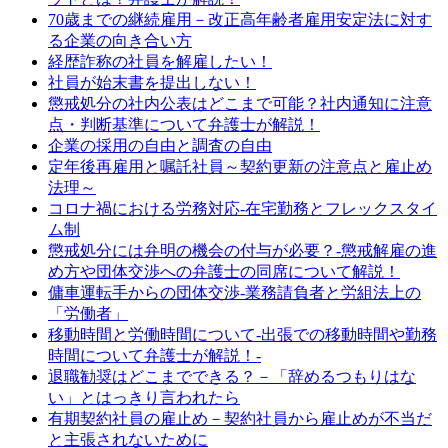
70歳までの継続雇用－改正高年齢者雇用安定法に対す
る企業の向き合い方
経歴詐称の社員を解雇したい！
社員が始末書を提出しない！
懲戒処分の社内公表はどこまで可能？社内通知に注意
点・判断基準について弁護士が解説！
企業の採用の自由と調査の自由
定年後再雇用と嘱託社員～契約更新の注意点と雇止め
法理～
コロナ禍における労務対応‐在宅勤務とフレックスタイ
ム制
懲戒処分には弁明の機会の付与が必要？-懲戒解雇の進
め方や団体交渉への弁護士の同席について解説！
傭車運転手からの団体交渉‐業務請負者と労組法上の
「労働者」
移動時間と労働時間について-出張での移動時間や勤務
時間について弁護士が解説！-
退職勧奨はどこまでできる？－「辞めるつもりはな
い」とはっきり言われたら
有期契約社員の雇止め－契約社員から雇止めが不当だ
と主張されないために