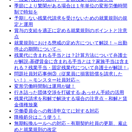
季節により繁閑がある場合は１年単位の変形労働時間
制で時短を
予期しない残業代請求を受けないための就業規則の規
定と運用
賞与の支給を適正に定める就業規則のポイントと注意
点
就業規則における懲戒の定め方について解説！～出勤
停止の期間について～
残業代に含まれる手当とは？計算方法について弁護士
が解説-基礎賃金に含まれる手当とは？家族手当は含ま
れる？残業手当・固定残業代について弁護士が解説！-
問題社員対応事例③（従業員に損害賠償を請求した
い！）～モンスター社員対応～
変形労働時間制は運用が鍵！
行き詰った団体交渉を打破する‐あっせん手続の活用
残業代請求を和解で解決する場合の注意点－和解と賃
金債権放棄
労働委員会への救済申立てに対する対応
降格処分はこう使う！
無期転換ルールへの対応－有期契約社員の更新、雇止
めと就業規則の改定