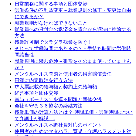
日常業務に関する事項と団体交渉
労働条件の不利益変更－就業規則の修正・変更は自由
にできるか？
就業規則がなければできないこと
従業員への貸付金の返済金を賃金から適法に控除する
方法
残業許可制でダラダラ残業を防ぐ！
それって労働時間にあたるの？－手待ち時間の労働時
間該当性
就業規則に潜む危険－雛形をそのまま使っていません
か？
メンタルヘルス問題と使用者の損害賠償責任
円満に内定取消を行う方法
求人票記載の給与額と契約上の給与額
経営事項と団体交渉
賞与（ボーナス）を巡る問題と団体交渉
会社を守る３６協定の締結方法
残業単価の計算方法とは？-時間単価・労働時間につい
て弁護士が解説！-
メンタルヘルス不調社員対応のポイント
使用者のためのマタハラ、育児・介護ハラスメント対