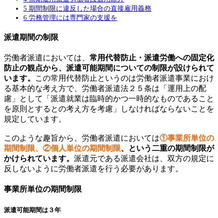
5
期間制限に違反した場合の直接雇用義務
6
労務管理には専門家の支援を
派遣期間の制限
労働者派遣においては、
常用代替防止・派遣労働への固定化
防止の観点から、派遣可能期間についての制限が設けられて
います。
この常用代替防止というのは労働者派遣事業におけ
る基本的な考え方で、労働者派遣法２５条は「運用上の配
慮」として「派遣就業は臨時的かつ一時的なものであること
を原則とするとの考え方を考慮」しなければならないことを
規定しています。
このような趣旨から、労働者派遣においては
①事業所単位の
期間制限、②個人単位の期間制限
、という二重の期間制限が
かけられています。
派遣元である派遣会社は、双方の規定に
反しないように労働者派遣を行う必要があります。
事業所単位の期間制限
派遣可能期間は３年