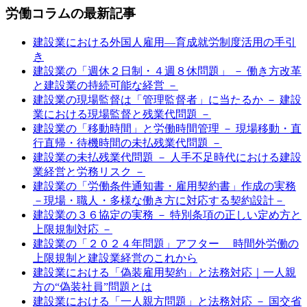
労働コラムの最新記事
建設業における外国人雇用―育成就労制度活用の手引
き
建設業の「週休２日制・４週８休問題」 － 働き方改革
と建設業の持続可能な経営 －
建設業の現場監督は「管理監督者」に当たるか － 建設
業における現場監督と残業代問題 －
建設業の「移動時間」と労働時間管理 － 現場移動・直
行直帰・待機時間の未払残業代問題 －
建設業の未払残業代問題 － 人手不足時代における建設
業経営と労務リスク －
建設業の「労働条件通知書・雇用契約書」作成の実務
－現場・職人・多様な働き方に対応する契約設計－
建設業の３６協定の実務 － 特別条項の正しい定め方と
上限規制対応 －
建設業の「２０２４年問題」アフター 時間外労働の
上限規制と建設業経営のこれから
建設業における「偽装雇用契約」と法務対応｜一人親
方の“偽装社員”問題とは
建設業における「一人親方問題」と法務対応 － 国交省