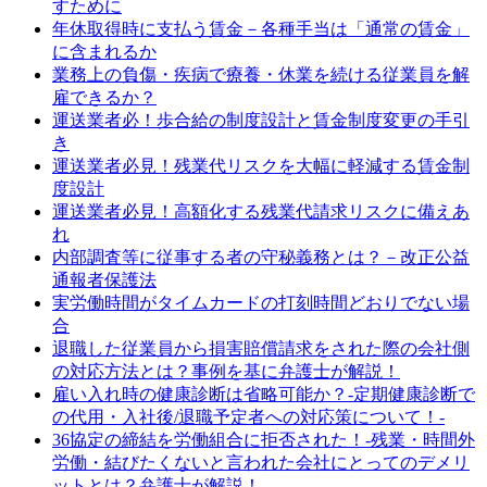
すために
年休取得時に支払う賃金－各種手当は「通常の賃金」
に含まれるか
業務上の負傷・疾病で療養・休業を続ける従業員を解
雇できるか？
運送業者必！歩合給の制度設計と賃金制度変更の手引
き
運送業者必見！残業代リスクを大幅に軽減する賃金制
度設計
運送業者必見！高額化する残業代請求リスクに備えあ
れ
内部調査等に従事する者の守秘義務とは？－改正公益
通報者保護法
実労働時間がタイムカードの打刻時間どおりでない場
合
退職した従業員から損害賠償請求をされた際の会社側
の対応方法とは？事例を基に弁護士が解説！
雇い入れ時の健康診断は省略可能か？-定期健康診断で
の代用・入社後/退職予定者への対応策について！-
36協定の締結を労働組合に拒否された！-残業・時間外
労働・結びたくないと言われた会社にとってのデメリ
ットとは？弁護士が解説！