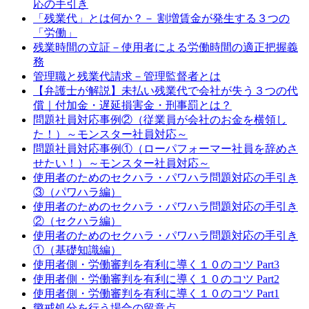
応の手引き
「残業代」とは何か？－ 割増賃金が発生する３つの
「労働」
残業時間の立証－使用者による労働時間の適正把握義
務
管理職と残業代請求－管理監督者とは
【弁護士が解説】未払い残業代で会社が失う３つの代
償｜付加金・遅延損害金・刑事罰とは？
問題社員対応事例②（従業員が会社のお金を横領し
た！）～モンスター社員対応～
問題社員対応事例①（ローパフォーマー社員を辞めさ
せたい！）～モンスター社員対応～
使用者のためのセクハラ・パワハラ問題対応の手引き
③（パワハラ編）
使用者のためのセクハラ・パワハラ問題対応の手引き
②（セクハラ編）
使用者のためのセクハラ・パワハラ問題対応の手引き
①（基礎知識編）
使用者側・労働審判を有利に導く１０のコツ Part3
使用者側・労働審判を有利に導く１０のコツ Part2
使用者側・労働審判を有利に導く１０のコツ Part1
懲戒処分を行う場合の留意点