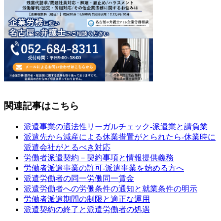
関連記事はこちら
派遣事業の適法性リーガルチェック‐派遣業と請負業
派遣先から減産による休業措置がとられたら‐休業時に
派遣会社がとるべき対応
労働者派遣契約－契約事項と情報提供義務
労働者派遣事業の許可‐派遣事業を始める方へ
派遣労働者の同一労働同一賃金
派遣労働者への労働条件の通知と就業条件の明示
労働者派遣期間の制限と適正な運用
派遣契約の終了と派遣労働者の処遇