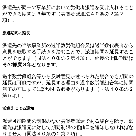
派遣先が同一の事業所において労働者派遣を受け入れること
ができる期間は
３年
です（労働者派遣法４０条の２第２
項）。
派遣期間の延長
派遣先の当該事業所の過半数労働組合又は過半数代表者から
意見を聴取する手続きを踏むことで、派遣期間を延長するこ
とができます（同法４０条の２第４項）。延長の上限期間は
その都度３年
となります。
過半数労働組合等から反対意見が述べられた場合でも期間の
延長は可能ですが、延長する理由を過半数労働組合等に期間
満了の前日までに説明する必要があります（同法４０条の２
第５項）。
派遣先による通知
派遣可能期間の制限のない労働者派遣である場合を除き、派
遣先は派遣元に対して期間制限の抵触日を通知しなければな
りません（同法４０条の２第７項）。