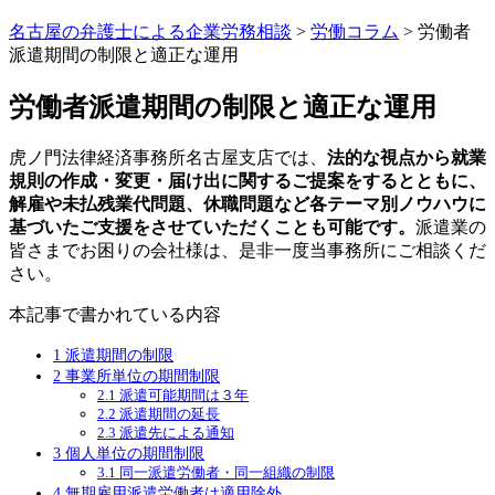
名古屋の弁護士による企業労務相談
>
労働コラム
>
労働者
派遣期間の制限と適正な運用
労働者派遣期間の制限と適正な運用
虎ノ門法律経済事務所名古屋支店では、
法的な視点から就業
規則の作成・変更・届け出に関するご提案をするとともに、
解雇や未払残業代問題、休職問題など各テーマ別ノウハウに
基づいたご支援をさせていただくことも可能です。
派遣業の
皆さまでお困りの会社様は、是非一度当事務所にご相談くだ
さい。
本記事で書かれている内容
1
派遣期間の制限
2
事業所単位の期間制限
2.1
派遣可能期間は３年
2.2
派遣期間の延長
2.3
派遣先による通知
3
個人単位の期間制限
3.1
同一派遣労働者・同一組織の制限
4
無期雇用派遣労働者は適用除外