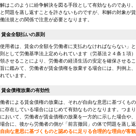
解はこのように紛争解決を図る手段として有効なものであり、
と問題を蒸し返すことを許さないものですが、和解の対象が賃
働法規との関係で注意が必要となります。
賃金全額払いの原則
使用者は、賃金の全額を労働者に支払わなければならない」と
則として労働基準法上定められています（労基法２４条１項）
領させることにより、労働者の経済生活の安定を確保させるこ
旨に鑑みて、労働者が賃金債権を放棄する場合には、判例上、
れています。
賃金債権放棄の有効性
働者による賃金債権の放棄は、それが自由な意思に基づくもの
に存在している場合にはじめて有効なものとなります。つまり
において、労働者が賃金債権の放棄を一方的に示した場合や、
場合に、後から労働者の側が「前言撤回」の体で問題を蒸し返
自由な意思に基づくものと認めるに足りる合理的な理由が客観