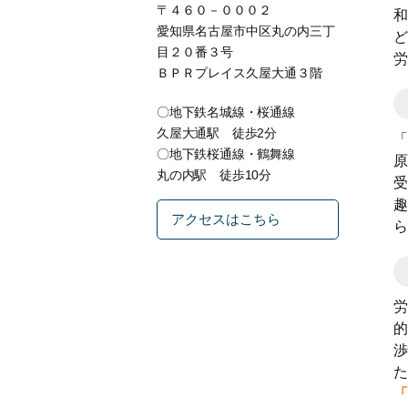
〒４６０－０００２
和
愛知県名古屋市中区丸の内三丁
ど
目２０番３号
労
ＢＰＲプレイス久屋大通３階
〇地下鉄名城線・桜通線
久屋大通駅 徒歩2分
「
〇地下鉄桜通線・鶴舞線
原
丸の内駅 徒歩10分
受
趣
アクセスはこちら
ら
労
的
渉
た
「