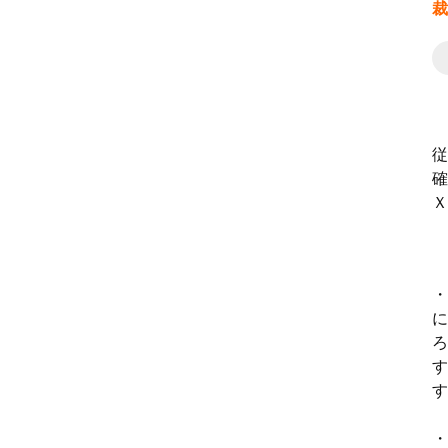
裁
従
確
Ｘ
・
に
ろ
す
す
・