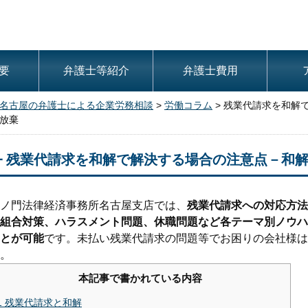
要
弁護士等紹介
弁護士費用
名古屋の弁護士による企業労務相談
>
労働コラム
>
残業代請求を和解
放棄
残業代請求を和解で解決する場合の注意点－和
ノ門法律経済事務所名古屋支店では、
残業代請求への対応方法
組合対策、ハラスメント問題、休職問題など各テーマ別ノウハ
とが可能
です。未払い残業代請求の問題等でお困りの会社様は
。
本記事で書かれている内容
1
残業代請求と和解