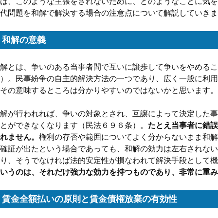
は、このような主張をされないために、どのようなことに気を
代問題を和解で解決する場合の注意点について解説していきま
和解の意義
解とは、争いのある当事者間で互いに譲歩して争いをやめるこ
）。民事紛争の自主的解決方法の一つであり、広く一般に利用
その意味するところは分かりやすいのではないかと思います。
解が行われれば、争いの対象とされ、互譲によって決定した事
とができなくなります（民法６９６条）。
たとえ当事者に錯誤
れません。
権利の存否や範囲についてよく分からないまま和解
確証が出たという場合であっても、和解の効力は左右されない
り、そうでなければ法的安定性が損なわれて解決手段として機
いうのは、それだけ強力な効力を持つものであり、非常に重み
賃金全額払いの原則と賃金債権放棄の有効性