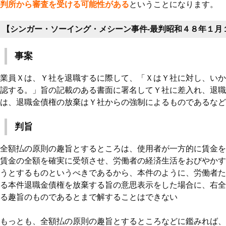
判所から審査を受ける可能性がある
ということになります。
【シンガー・ソーイング・メシーン事件‐最判昭和４８年１月
事案
業員Ｘは、Ｙ社を退職するに際して、「ＸはＹ社に対し、いか
認する。」旨の記載のある書面に署名してＹ社に差入れ、退職
は、退職金債権の放棄はＹ社からの強制によるものであるなど
判旨
全額払の原則の趣旨とするところは、使用者が一方的に賃金を
賃金の全額を確実に受領させ、労働者の経済生活をおびやかす
うとするものというべきであるから、本件のように、労働者た
る本件退職金債権を放棄する旨の意思表示をした場合に、右全
る趣旨のものであるとまで解することはできない
もっとも、全額払の原則の趣旨とするところなどに鑑みれば、