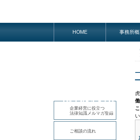
HOME
事務所概
虎
052-684-8311
働
こ
企業経営に役立つ
平日9時～18時(土・日曜、祝日
法律知識メルマガ登録
い
休み)
ご相談の流れ