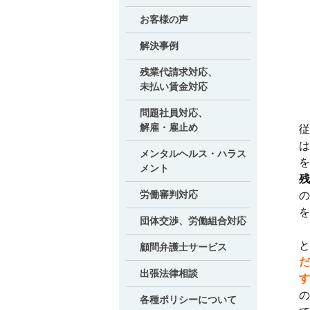
お客様の声
解決事例
残業代請求対応、
未払い賃金対応
問題社員対応、
解雇・雇止め
従
は
メンタルヘルス・ハラス
を
メント
残
労働審判対応
の
を
団体交渉、労働組合対応
と
顧問弁護士サービス
だ
出張法律相談
す
の
各種ポリシーについて