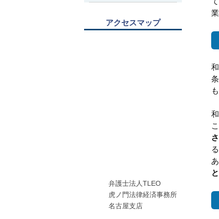
て
業
アクセスマップ
和
条
も
和
こ
さ
る
あ
と
弁護士法人TLEO
虎ノ門法律経済事務所
名古屋支店