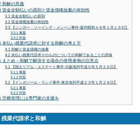
2
和解の意義
3
賃金全額払いの原則と賃金債権放棄の有効性
3.1
賃金全額払いの原則
3.2
賃金債権放棄の有効性
3.3
【シンガー・ソーイング・メシーン事件‐最判昭和４８年１月１９日】
3.3.1
事案
3.3.2
判旨
4
未払い残業代請求に対する和解の考え方
4.1
和解と賃金債権の放棄
4.2
未払い残業代請求そのものについての和解であることの意味
5
まとめ－和解で解決する場合の使用者側の注意点
5.1
【国土リアル・エステート事件‐大阪地判平成５年５月２６日】
5.1.1
事案
5.1.2
判旨
5.2
【インガソール・ランド事件‐東京地判平成２３年１月２８日】
5.2.1
事案
5.2.2
判旨
6
労務管理には専門家の支援を
残業代請求と和解