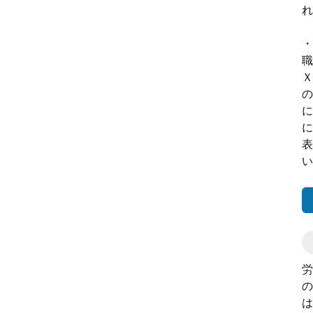
れ
・
職
Ｘ
の
に
に
表
い
労
の
は