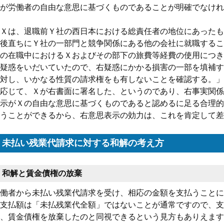
が労働者の自由な意思に基づくものであることが明確でなけれ
Ｘは、退職前Ｙ社の西日本における総責任者の地位にあったも
後直ちにＹ社の一部門と競争関係にある他の会社に就職するこ
の在職中におけるＸおよびその部下の旅費等経費の使用につき
疑惑をいだいていたので、右疑惑にかかる損害の一部を填補す
対し、いかなる性質の請求権をも有しないことを確認する。」
応じて、Ｘが右書面に署名した、というのであり、右事実関係
示がＸの自由な意思に基づくものであると認めるに足る合理的
うことができるから、右意思表示の効力は、これを肯定して差
未払い残業代請求に対する和解の考え方
和解と賃金債権の放棄
働者から未払い残業代請求を受け、相応の金額を支払うことに
支払額は「未払残業代全額」ではないことが通常ですので、支
、賃金債権を放棄したのと同視できるという見方もありえます