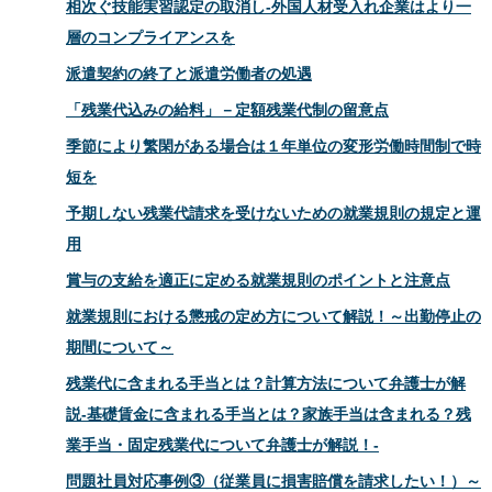
相次ぐ技能実習認定の取消し‐外国人材受入れ企業はより一
層のコンプライアンスを
派遣契約の終了と派遣労働者の処遇
「残業代込みの給料」－定額残業代制の留意点
季節により繁閑がある場合は１年単位の変形労働時間制で時
短を
予期しない残業代請求を受けないための就業規則の規定と運
用
賞与の支給を適正に定める就業規則のポイントと注意点
就業規則における懲戒の定め方について解説！～出勤停止の
期間について～
残業代に含まれる手当とは？計算方法について弁護士が解
説-基礎賃金に含まれる手当とは？家族手当は含まれる？残
業手当・固定残業代について弁護士が解説！-
問題社員対応事例③（従業員に損害賠償を請求したい！）～