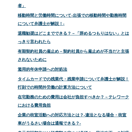
者」
移動時間と労働時間について-出張での移動時間や勤務時間
について弁護士が解説！-
退職勧奨はどこまでできる？－「辞めるつもりはない」とは
っきり言われたら
有期契約社員の雇止め－契約社員から雇止めが不当だと主張
されないために
濫用的年休申請への対処法
タイムカードでの残業代・残業申請について弁護士が解説！
打刻での時間外労働の計算方法について
在宅勤務のための費用は会社が負担すべきか？－テレワーク
における費用負担
企業の街宣活動への対応方法とは？-違法となる場合・街宣
車がうるさい場合は通報できる？-