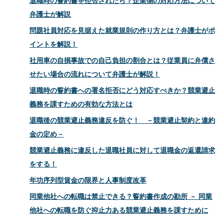
退職時の誓約書を拒否されたら？企業側の対応方法について
弁護士が解説
問題社員対応を見据えた就業規則の作り方とは？弁護士がポ
イントを解説！
社用車の自損事故での自己負担の割合とは？従業員に弁償さ
せたい場合の流れについて弁護士が解説！
退職時の誓約書への署名拒否にどう対応すべきか？競業避止
義務を課すための有効な方法とは
退職後の競業避止義務違反を防ぐ！ －競業避止契約と違約
金の定め－
競業避止義務に違反した退職社員に対して退職金の返還請求
をする！
年功序列型賃金の限界と人事制度改革
同業他社への転職は禁止できる？誓約書作成の勘所 － 同業
他社への転職を防ぐ抑止力ある競業避止義務を課すために