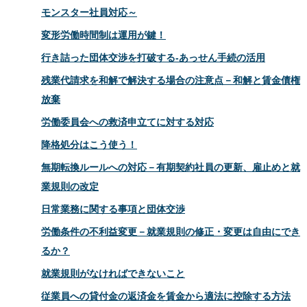
モンスター社員対応～
変形労働時間制は運用が鍵！
行き詰った団体交渉を打破する‐あっせん手続の活用
残業代請求を和解で解決する場合の注意点－和解と賃金債権
放棄
労働委員会への救済申立てに対する対応
降格処分はこう使う！
無期転換ルールへの対応－有期契約社員の更新、雇止めと就
業規則の改定
日常業務に関する事項と団体交渉
労働条件の不利益変更－就業規則の修正・変更は自由にでき
るか？
就業規則がなければできないこと
従業員への貸付金の返済金を賃金から適法に控除する方法