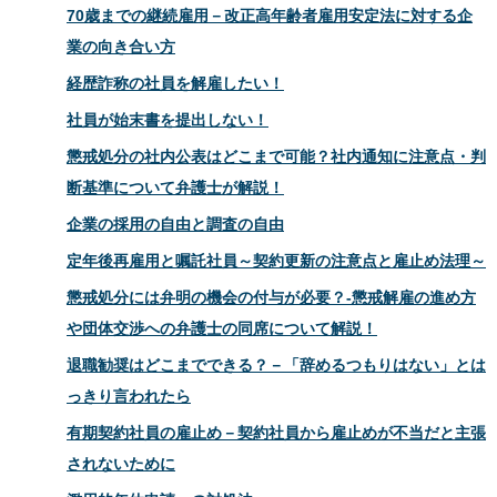
70歳までの継続雇用－改正高年齢者雇用安定法に対する企
業の向き合い方
経歴詐称の社員を解雇したい！
社員が始末書を提出しない！
懲戒処分の社内公表はどこまで可能？社内通知に注意点・判
断基準について弁護士が解説！
企業の採用の自由と調査の自由
定年後再雇用と嘱託社員～契約更新の注意点と雇止め法理～
懲戒処分には弁明の機会の付与が必要？-懲戒解雇の進め方
や団体交渉への弁護士の同席について解説！
退職勧奨はどこまでできる？－「辞めるつもりはない」とは
っきり言われたら
有期契約社員の雇止め－契約社員から雇止めが不当だと主張
されないために