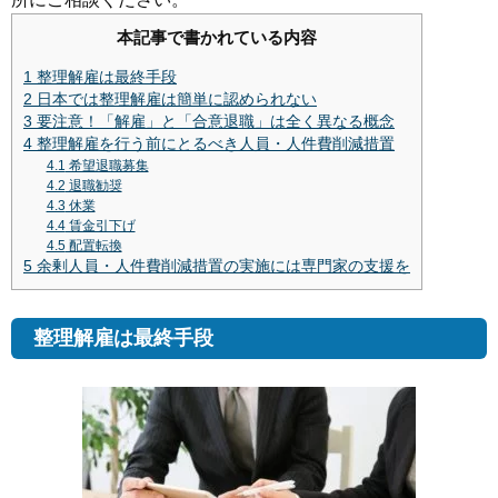
本記事で書かれている内容
1
整理解雇は最終手段
2
日本では整理解雇は簡単に認められない
3
要注意！「解雇」と「合意退職」は全く異なる概念
4
整理解雇を行う前にとるべき人員・人件費削減措置
4.1
希望退職募集
4.2
退職勧奨
4.3
休業
4.4
賃金引下げ
4.5
配置転換
5
余剰人員・人件費削減措置の実施には専門家の支援を
整理解雇は最終手段