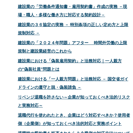
建設業の「労働条件通知書・雇用契約書」作成の実務 －現
場・職人・多様な働き方に対応する契約設計－
建設業の３６協定の実務 － 特別条項の正しい定め方と上限
規制対応 －
建設業の「２０２４年問題」アフター 時間外労働の上限
規制と建設業経営のこれから
建設業における「偽装雇用契約」と法務対応｜一人親方
の“偽装社員”問題とは
建設業における「一人親方問題」と法務対応 － 国交省ガイ
ドラインの遵守と脱・偽装請負 －
リベンジ退職を許さない～企業が知っておくべき法的リスク
と実務対応～
退職代行を使われたとき、企業はどう対応すべきか？使用者
側（企業側）が知っておくべき法的対応と実務ポイント