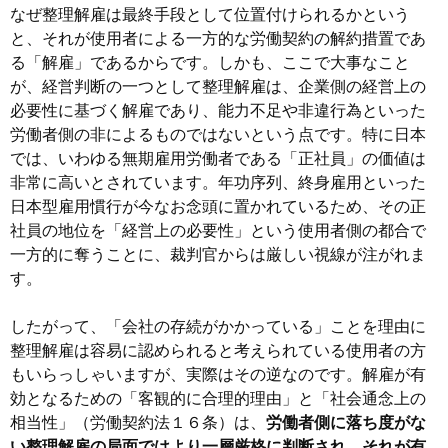
なぜ整理解雇は最終手段として位置付けられるかという
と、それが使用者による一方的な労働契約の解約措置であ
る「解雇」であるからです。しかも、ここで大事なこと
が、経営判断の一つとして整理解雇は、企業側の経営上の
必要性に基づく解雇であり、能力不足や非違行為といった
労働者側の非によるものではないという点です。特に日本
では、いわゆる無期雇用労働者である「正社員」の価値は
非常に高いとされています。年功序列、終身雇用といった
日本型雇用慣行が今なお念頭に置かれているため、その正
社員の地位を「経営上の必要性」という使用者側の都合で
一方的に奪うことに、裁判官からは厳しい視線が注がれま
す。
したがって、「会社の存続がかかっている」ことを理由に
整理解雇は容易に認められると考えられている使用者の方
もいらっしゃいますが、実際はその逆なのです。解雇が有
効となるための「客観的に合理的理由」と「社会通念上の
相当性」（労働契約法１６条）は、
労働者側に落ち度がな
い整理解雇の局面ではより一層厳格に判断され、それが有