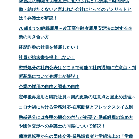
36協定の締結を労働組合に拒否された！-残業・時間外労
働・結びたくないと言われた会社にとってのデメリットと
は？弁護士が解説！
70歳までの継続雇用－改正高年齢者雇用安定法に対する企
業の向き合い方
経歴詐称の社員を解雇したい！
社員が始末書を提出しない！
懲戒処分の社内公表はどこまで可能？社内通知に注意点・判
断基準について弁護士が解説！
企業の採用の自由と調査の自由
定年後再雇用と嘱託社員～契約更新の注意点と雇止め法理～
コロナ禍における労務対応‐在宅勤務とフレックスタイム制
懲戒処分には弁明の機会の付与が必要？-懲戒解雇の進め方
や団体交渉への弁護士の同席について解説！
傭車運転手からの団体交渉‐業務請負者と労組法上の「労働