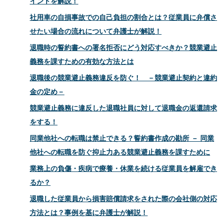
イントを解説！
社用車の自損事故での自己負担の割合とは？従業員に弁償さ
せたい場合の流れについて弁護士が解説！
退職時の誓約書への署名拒否にどう対応すべきか？競業避止
義務を課すための有効な方法とは
退職後の競業避止義務違反を防ぐ！ －競業避止契約と違約
金の定め－
競業避止義務に違反した退職社員に対して退職金の返還請求
をする！
同業他社への転職は禁止できる？誓約書作成の勘所 － 同業
他社への転職を防ぐ抑止力ある競業避止義務を課すために
業務上の負傷・疾病で療養・休業を続ける従業員を解雇でき
るか？
退職した従業員から損害賠償請求をされた際の会社側の対応
方法とは？事例を基に弁護士が解説！