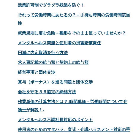
残業許可制でダラダラ残業を防ぐ！
それって労働時間にあたるの？－手待ち時間の労働時間該当
性
就業規則に潜む危険－雛形をそのまま使っていませんか？
メンタルヘルス問題と使用者の損害賠償責任
円満に内定取消を行う方法
求人票記載の給与額と契約上の給与額
経営事項と団体交渉
賞与（ボーナス）を巡る問題と団体交渉
会社を守る３６協定の締結方法
残業単価の計算方法とは？-時間単価・労働時間について弁
護士が解説！-
メンタルヘルス不調社員対応のポイント
使用者のためのマタハラ、育児・介護ハラスメント対応の手