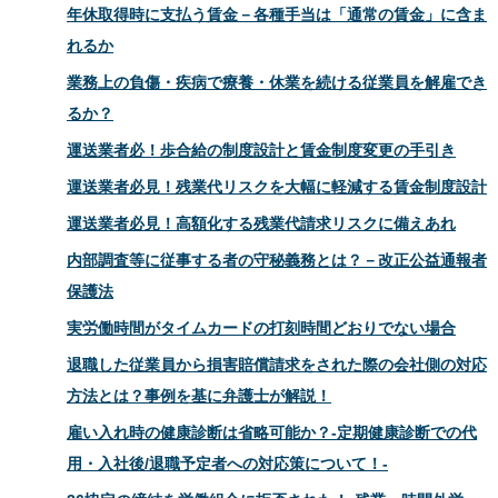
年休取得時に支払う賃金－各種手当は「通常の賃金」に含ま
れるか
業務上の負傷・疾病で療養・休業を続ける従業員を解雇でき
るか？
運送業者必！歩合給の制度設計と賃金制度変更の手引き
運送業者必見！残業代リスクを大幅に軽減する賃金制度設計
運送業者必見！高額化する残業代請求リスクに備えあれ
内部調査等に従事する者の守秘義務とは？－改正公益通報者
保護法
実労働時間がタイムカードの打刻時間どおりでない場合
退職した従業員から損害賠償請求をされた際の会社側の対応
方法とは？事例を基に弁護士が解説！
雇い入れ時の健康診断は省略可能か？-定期健康診断での代
用・入社後/退職予定者への対応策について！-