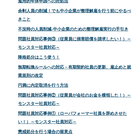
濫用的年休申請への対処法
余剰人員の削減！でも中小企業が整理解雇を行う前にやるべ
きこと
不況時の人員削減‐中小企業のための整理解雇実行の手引き
問題社員対応事例③（従業員に損害賠償を請求したい！）～
モンスター社員対応～
降格処分はこう使う！
無期転換ルールへの対応－有期契約社員の更新、雇止めと就
業規則の改定
円満に内定取消を行う方法
問題社員対応事例②（従業員が会社のお金を横領した！）～
モンスター社員対応～
問題社員対応事例①（ローパフォーマー社員を辞めさせた
い！）～モンスター社員対応～
懲戒処分を行う場合の留意点