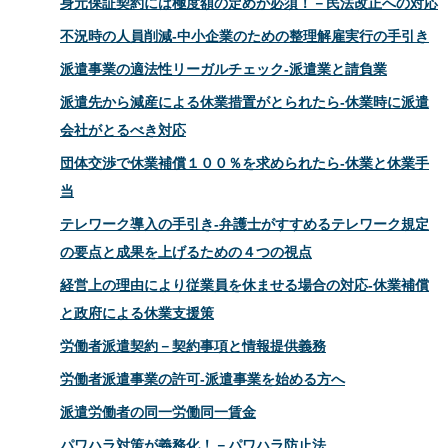
身元保証契約には極度額の定めが必須！－民法改正への対応
不況時の人員削減‐中小企業のための整理解雇実行の手引き
派遣事業の適法性リーガルチェック‐派遣業と請負業
派遣先から減産による休業措置がとられたら‐休業時に派遣
会社がとるべき対応
団体交渉で休業補償１００％を求められたら‐休業と休業手
当
テレワーク導入の手引き‐弁護士がすすめるテレワーク規定
の要点と成果を上げるための４つの視点
経営上の理由により従業員を休ませる場合の対応‐休業補償
と政府による休業支援策
労働者派遣契約－契約事項と情報提供義務
労働者派遣事業の許可‐派遣事業を始める方へ
派遣労働者の同一労働同一賃金
パワハラ対策が義務化！－パワハラ防止法