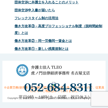
団体交渉に弁護士を入れることのメリット
団体交渉申入書が届いたら
フレックスタイム制の活用法
働き方改革③－高度プロフェッショナル制度（脱時間給制
度）とは
働き方改革②－同一労働同一賃金とは
働き方改革①－新しい残業規制とは
052-684-8311
※企業労務(使用者・経営側)に関する業務を取り扱っておりますので、従業員
の方からのご相談は承っておりません。
平日9時～18時(土・日曜、祝日休み)
Copyright (C) 弁護士法人TLEO虎ノ門法律経済事務所名古屋支店 All Rights Reserved.