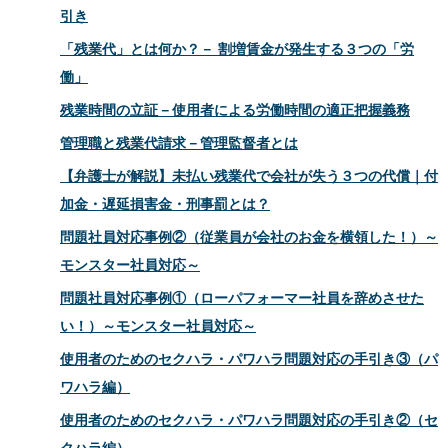
引き
「残業代」とは何か？－ 割増賃金が発生する３つの「労
働」
残業時間の立証－使用者による労働時間の適正把握義務
管理職と残業代請求－管理監督者とは
【弁護士が解説】未払い残業代で会社が失う３つの代償｜付
加金・遅延損害金・刑事罰とは？
問題社員対応事例②（従業員が会社のお金を横領した！）～
モンスター社員対応～
問題社員対応事例①（ローパフォーマー社員を辞めさせた
い！）～モンスター社員対応～
使用者のためのセクハラ・パワハラ問題対応の手引き③（パ
ワハラ編）
使用者のためのセクハラ・パワハラ問題対応の手引き②（セ
クハラ編）