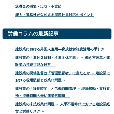
退職金の減額・没収・不支給
能力・適格性が欠如する問題社員対応のポイント
労働コラムの最新記事
建設業における外国人雇用―育成就労制度活用の手引き
建設業の「週休２日制・４週８休問題」 － 働き方改革と建
設業の持続可能な経営 －
建設業の現場監督は「管理監督者」に当たるか － 建設業に
おける現場監督と残業代問題 －
建設業の「移動時間」と労働時間管理 － 現場移動・直行直
帰・待機時間の未払残業代問題 －
建設業の未払残業代問題 － 人手不足時代における建設業経
営と労務リスク －