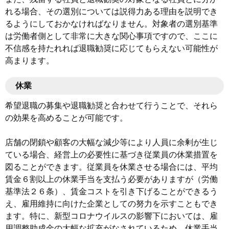
れる場合、その選別については説得力ある理由を説明でき
るようにしておかなければなりません。対象者の選別基準
は労働者側として非常に大きな関心事項ですので、ここに
不信感を持たれれば退職勧奨に応じてもらえない可能性が
高まります。
休業
希望退職の募集や退職勧奨と合わせて行うことで、それら
の効果を高めることが可能です。
店舗の閉鎖や顧客の大幅な減少等により人員に余剰が生じ
ている場合、経営上の必要性に基づき従業員の休業措置を
図ることができます。従業員を休業させる場合には、平均
賃金６割以上の休業手当を支払う必要がありますが（労働
基準法２６条）、賃金コストを引き下げることができるう
え、雇用維持に向けた企業としての努力を示すこともでき
ます。特に、新型コロナウイルスの影響下においては、雇
用調整助成金の大幅な拡充がなされているため、休業手当