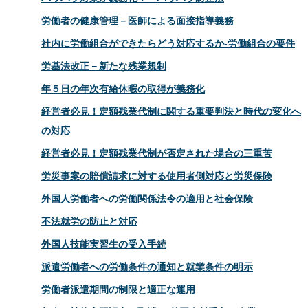
労働者の健康管理－医師による面接指導義務
社内に労働組合ができたらどう対応するか‐労働組合の要件
労基法改正－新たな残業規制
年５日の年次有給休暇の取得が義務化
経営者必見！定額残業代制に関する重要判決と時代の変化へ
の対応
経営者必見！定額残業代制が否定された場合の三重苦
労災事案の賠償請求に対する使用者側対応と労災保険
外国人労働者への労働関係法令の適用と社会保険
不法就労の防止と対応
外国人技能実習生の受入手続
派遣労働者への労働条件の通知と就業条件の明示
労働者派遣期間の制限と適正な運用