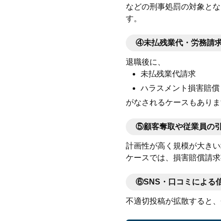
などの刑事処罰の対象とな
す。
④
未払残業代・労務請
退職後に、
未払残業代請求
ハラスメント損害賠償
がなされるケースもありま
⑤
顧客奪取や従業員の
計画性が高く規模が大きい
ケースでは、損害賠償請求
⑥
SNS・口コミによる
不適切投稿が拡散すると、