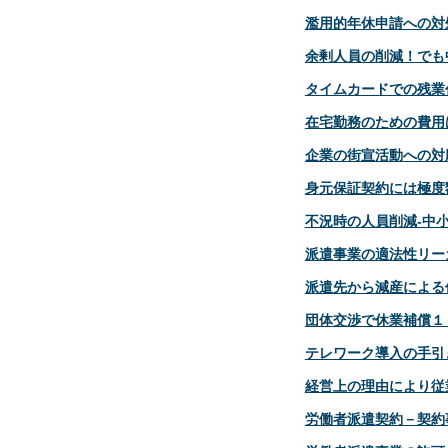
濫用的年休申請への対
余剰人員の削減！でも
タイムカードでの残業
在宅勤務のための費用
企業の街宣活動への対
身元保証契約には極度
不況時の人員削減‐中
派遣事業の適法性リー
派遣先から減産による
団体交渉で休業補償１
テレワーク導入の手引
経営上の理由により従
労働者派遣契約－契約