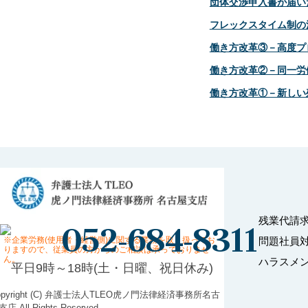
団体交渉申入書が届い
フレックスタイム制の
働き方改革③－高度プ
働き方改革②－同一労
働き方改革①－新しい
残業代請
052-684-8311
問題社員
※企業労務(使用者・経営側)に関する業務を取り扱ってお
りますので、従業員の方からのご相談は承っておりませ
ん。
ハラスメ
平日9時～18時(土・日曜、祝日休み)
opyright (C) 弁護士法人TLEO虎ノ門法律経済事務所名古
店 All Rights Reserved.