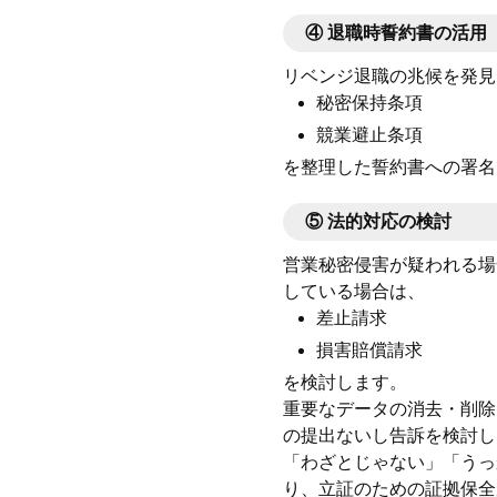
④
退職時誓約書の活用
リベンジ退職の兆候を発見
秘密保持条項
競業避止条項
を整理した誓約書への署名
⑤
法的対応の検討
営業秘密侵害が疑われる場
している場合は、
差止請求
損害賠償請求
を検討します。
重要なデータの消去・削除
の提出ないし告訴を検討し
「わざとじゃない」「うっ
り、立証のための証拠保全