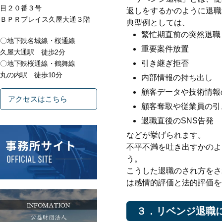
目２０番３号
返しをするかのように退職
ＢＰＲプレイス久屋大通３階
典型例としては、
繁忙期直前の突然退職
〇地下鉄名城線・桜通線
重要案件放置
久屋大通駅 徒歩2分
引き継ぎ拒否
〇地下鉄桜通線・鶴舞線
丸の内駅 徒歩10分
内部情報の持ち出し
顧客データや技術情報
アクセスはこちら
顧客奪取や従業員の引
退職直後のSNS告発
などが挙げられます。
不平不満を吐き出すかのよ
う。
こうした退職のされ方をさ
は感情的評価と法的評価を
３．リベンジ退職