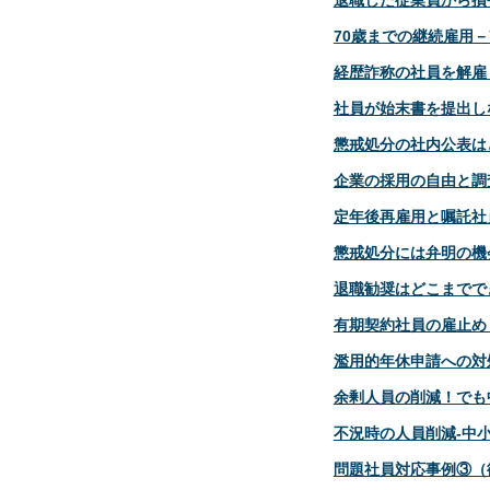
退職した従業員から損
70歳までの継続雇用
経歴詐称の社員を解雇
社員が始末書を提出し
懲戒処分の社内公表は
企業の採用の自由と調
定年後再雇用と嘱託社
懲戒処分には弁明の機
退職勧奨はどこまでで
有期契約社員の雇止め
濫用的年休申請への対
余剰人員の削減！でも
不況時の人員削減‐中
問題社員対応事例③（