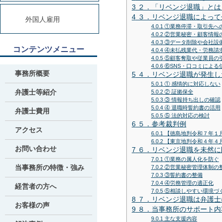
3
２．「リベンジ退職」とは
4
３．リベンジ退職によって
外国人雇用
4.0.1
①業務停滞・取引先へ
4.0.2
②営業秘密・顧客情報
4.0.3
③データ削除や会社設
コンテンツメニュー
4.0.4
④未払残業代・労務請
4.0.5
⑤顧客奪取や従業員の
4.0.6
⑥SNS・口コミによる
事務所概要
5
４．リベンジ退職が発生し
5.0.1
① 感情的に対応しない
弁護士等紹介
5.0.2
② 証拠保全
5.0.3
③ 情報持ち出しの確認
5.0.4
④ 退職時誓約書の活用
弁護士費用
5.0.5
⑤ 法的対応の検討
6
５．参考裁判例
アクセス
6.0.1
【徳島地判令和７年１
6.0.2
【東京地判令和４年４
お問い合わせ
7
６．リベンジ退職を未然に
7.0.1
①業務の属人化を防ぐ
当事務所の特徴・強み
7.0.2
②営業秘密管理体制の
7.0.3
③誓約書の整備
7.0.4
④労務管理の適正化
経営者の方へ
7.0.5
⑤相談しやすい環境づ
8
７．リベンジ退職は弁護士
お客様の声
9
８．当事務所のサポート内
9.0.1
主な支援内容