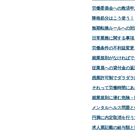
労働委員会への救済申
降格処分はこう使う！
無期転換ルールへの対
日常業務に関する事項
労働条件の不利益変更
就業規則がなければで
従業員への貸付金の返
残業許可制でダラダラ
それって労働時間にあ
就業規則に潜む危険－
メンタルヘルス問題と
円満に内定取消を行う
求人票記載の給与額と