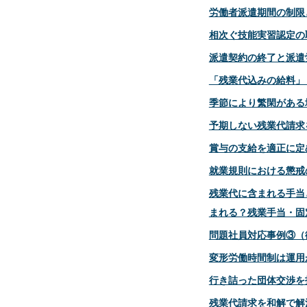
労働者派遣期間の制限
相次ぐ技能実習認定の
派遣契約の終了と派遣
「残業代込みの給料」
季節により繁閑がある
予期しない残業代請求
賞与の支給を適正に定
就業規則における懲戒
残業代に含まれる手当
まれる？残業手当・固
問題社員対応事例③（
変形労働時間制は運用
行き詰った団体交渉を
残業代請求を和解で解