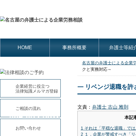
HOME
事務所概要
弁護士等紹
名古屋の弁護士による企業
クと実務対応～
リベンジ退職を許
企業経営に役立つ
法律知識メルマガ登録
文責：
弁護士 古山 雅則
ご相談の流れ
052-684-8311
本記
平日9時～18時(土・日曜、祝
お問い合わせ
1
それは「平穏な退職」では
日休み)
2
１．企業が警戒すべき「リ