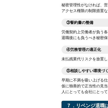
秘密管理性がなければ、営
アクセス権限の制限措置な
③
誓約書の整備
労働契約上労働者が負う各
退職後にも負うべき秘密保
④
労務管理の適正化
未払残業代リスクを放置し
⑤
相談しやすい環境づ
早期に不満を吸い上げる仕
仮に独善的で正当性の見当
人にとっても会社にとって
７．リベンジ退職