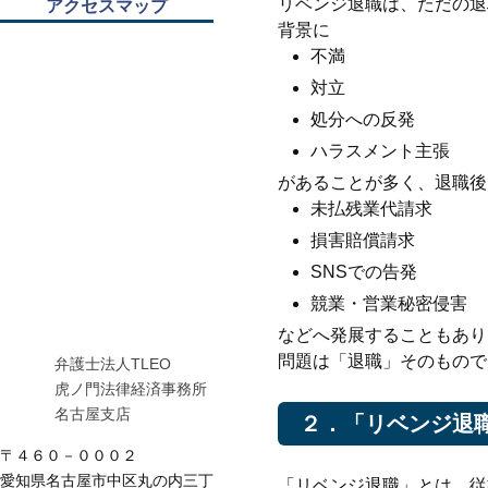
リベンジ退職は、ただの退
アクセスマップ
背景に
不満
対立
処分への反発
ハラスメント主張
があることが多く、退職後
未払残業代請求
損害賠償請求
SNSでの告発
競業・営業秘密侵害
などへ発展することもあり
問題は「退職」そのもので
弁護士法人TLEO
虎ノ門法律経済事務所
名古屋支店
２．「リベンジ退
〒４６０－０００２
愛知県名古屋市中区丸の内三丁
「リベンジ退職」とは、従