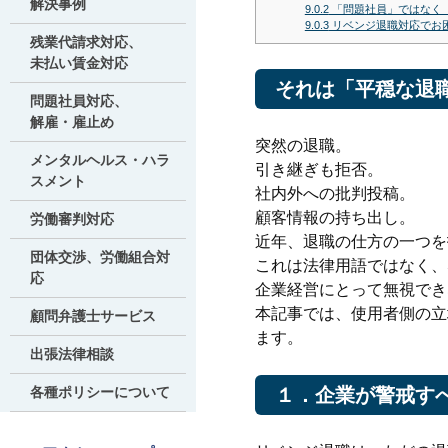
解決事例
9.0.2
「問題社員」ではなく
9.0.3
リベンジ退職対応でお
残業代請求対応、
未払い賃金対応
それは「平穏な退
問題社員対応、
解雇・雇止め
突然の退職。
メンタルヘルス・ハラ
引き継ぎも拒否。
スメント
社内外への批判投稿。
顧客情報の持ち出し。
労働審判対応
近年、退職の仕方の一つを
団体交渉、労働組合対
これは法律用語ではなく、
応
企業経営にとって無視でき
本記事では、使用者側の立
顧問弁護士サービス
ます。
出張法律相談
各種ポリシーについて
１．企業が警戒す