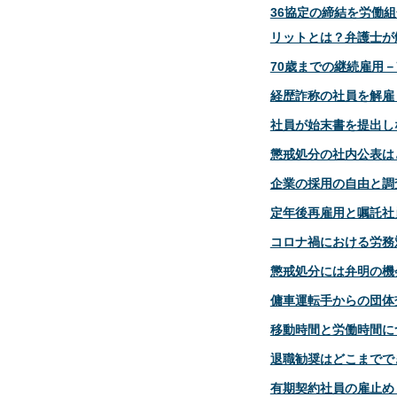
36協定の締結を労働
リットとは？弁護士が
70歳までの継続雇用
経歴詐称の社員を解雇
社員が始末書を提出し
懲戒処分の社内公表は
企業の採用の自由と調
定年後再雇用と嘱託社
コロナ禍における労務
懲戒処分には弁明の機
傭車運転手からの団体
移動時間と労働時間に
退職勧奨はどこまでで
有期契約社員の雇止め