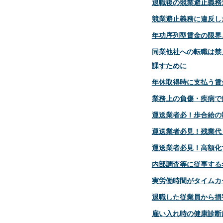
退職後の競業避止義務
競業避止義務に違反し
年功序列型賃金の限界
同業他社への転職は禁
課すために
年休取得時に支払う賃
業務上の負傷・疾病で
運送業者必！歩合給の
運送業者必見！残業代
運送業者必見！高額化
内部調査等に従事する
実労働時間がタイムカ
退職した従業員から損
雇い入れ時の健康診断